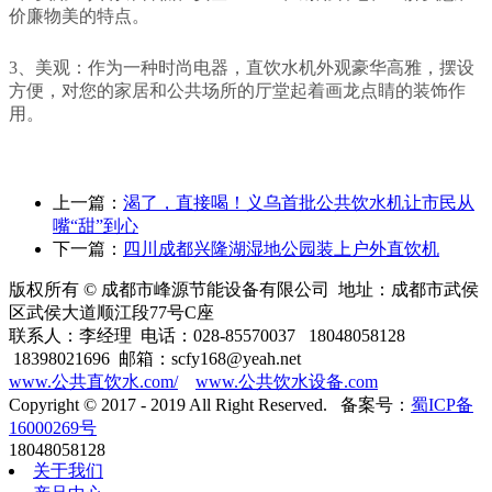
价廉物美的特点。
3、美观：作为一种时尚电器，直饮水机外观豪华高雅，摆设
方便，对您的家居和公共场所的厅堂起着画龙点睛的装饰作
用。
上一篇：
渴了，直接喝！义乌首批公共饮水机让市民从
嘴“甜”到心
下一篇：
四川成都兴隆湖湿地公园装上户外直饮机
版权所有 © 成都市峰源节能设备有限公司 地址：成都市武侯
区武侯大道顺江段77号C座
联系人：李经理 电话：028-85570037 18048058128
18398021696 邮箱：scfy168@yeah.net
www.公共直饮水.com/
www.公共饮水设备.com
Copyright © 2017 - 2019 All Right Reserved. 备案号：
蜀ICP备
16000269号
18048058128
关于我们