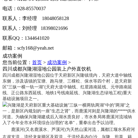
电话：028-85570037
联系人：李经理 18048058128
联系人：刘经理 18398021696
联系QQ：1344641020
邮箱：scfy168@yeah.net
成功案例
您当前位置：
首页
>
成功案例
>
四川成都兴隆湖湿地公园装上户外直饮机
四川成都兴隆湖湿地公园位于天府新区兴隆镇境内，天府大道中轴线
东侧，涉及该镇的宝塘、跑马埂、三棵松、保水等四个村，是天府新
区"三纵一横一轨一湖"(天府大道中轴线、红星路南延线、元华路南延
线、正公路东西延线、地铁1号线南延线、兴隆湖生态绿地工程)重大
基础设施项目之一。
兴隆湖是天府新区重大基础设施"三纵一横两轨两湖"中的"两湖"之
一，是新区内规划的一座"生态之肾"，而鹿溪河则是兴隆湖的******供水
河道。为确保兴隆湖建成后入湖水质良好，市水务局将鹿溪河流域纳
入了今年全市水环境综合治理的"名单"，重拳出击予以治理。
鹿溪河(又名鹿溪水、芦溪河)为天然山溪河流，属都江堰水系府河
左岸支流，流经龙泉驿区及双流，干流经县内白沙、兴隆、煎茶、籍